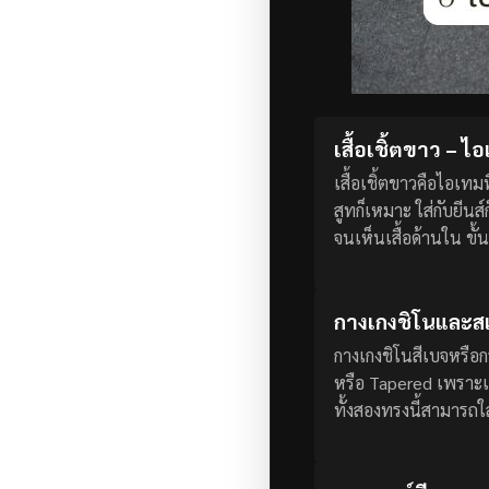
เสื้อเชิ้ตขาว – ไ
เสื้อเชิ้ตขาวคือไอเทมท
สูทก็เหมาะ ใส่กับยีนส์
จนเห็นเสื้อด้านใน ขั้น
กางเกงชิโนและสแล
กางเกงชิโนสีเบจหรือกร
หรือ Tapered เพราะเข
ทั้งสองทรงนี้สามารถใ