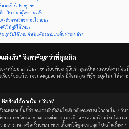
สีมากเกินไปจนดูรกตา
ี่ยวกับสไตล์ผู้ชายแต่งตัว
นแต่งตัวควรเริ่มจากอะไรก่อน?
ตัวให้ดูดีได้ไหม?
ดิมทุกวันได้ไหม จำเป็นต้องตามแฟชั่นหรือเปล่า?
แต่งตัว” จึงสำคัญกว่าที่คุณคิด
องของรสนิยม แต่เป็นภาษาเงียบที่บอกผู้อื่นว่า คุณเป็นคนแบบไหน ก่อน
เรียบร้อยแล้วว่า จะมองคุณอย่างไร นี่คือเหตุผลที่ผู้ชายยุคใหม่ ให้ค
ที่สร้างได้ภายใน 7 วินาที
สังคมหลายชิ้นชี้ว่า คนเรามักตัดสินใจเกี่ยวกับคนตรงหน้าภายใน 7 วินาท
อบุคลิกภายนอก โดยเฉพาะการแต่งกาย รองเท้า และความเรียบร้อยโดยรว
ความสามารถ หรือเริ่มบทสนทนา เสื้อผ้าได้พูดแทนคุณไปแล้วครึ่งทาง 