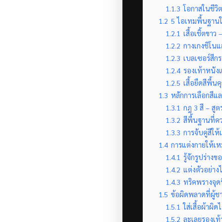
1.1.3
โอกาสในชีวิ
1.2
5 ไอเทมพื้นฐานในต
1.2.1
เสื้อเชิ้ตขาว
1.2.2
กางเกงชิโนแล
1.2.3
เบลเซอร์สีกร
1.2.4
รองเท้าหนังแล
1.2.5
เสื้อยืดสีพื
1.3
หลักการเลือกสีแ
1.3.1
กฎ 3 สี – สูต
1.3.2
สีพื้นฐานที่ค
1.3.3
การจับคู่สีให
1.4
การแต่งกายให้เห
1.4.1
รู้จักรูปร่างข
1.4.2
แต่งตัวอย่า
1.4.3
ทริคพรางจุดท
1.5
ข้อผิดพลาดที่ผู้
1.5.1
ใส่เสื้อผ้าผิ
1.5.2
ละเลยรองเท้า