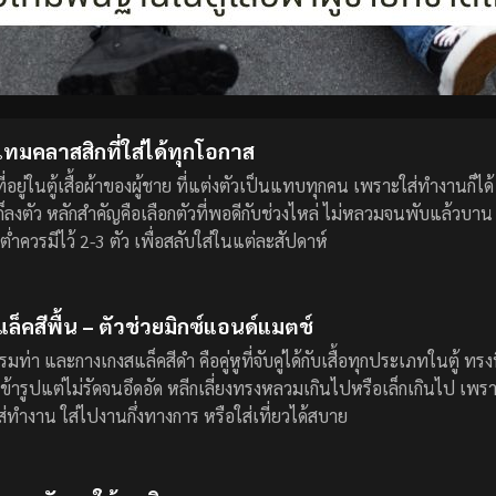
อเทมคลาสสิกที่ใส่ได้ทุกโอกาส
ี่อยู่ในตู้เสื้อผ้าของผู้ชาย ที่แต่งตัวเป็นแทบทุกคน เพราะใส่ทำงานก็ได้ 
ก็ลงตัว
หลักสำคัญคือเลือกตัวที่พอดีกับช่วงไหล่ ไม่หลวมจนพับแล้วบาน
ต่ำควรมีไว้ 2-3 ตัว เพื่อสลับใส่ในแต่ละสัปดาห์
็คสีพื้น – ตัวช่วยมิกซ์แอนด์แมตช์
มท่า และกางเกงสแล็คสีดำ คือคู่หูที่จับคู่ได้กับเสื้อทุกประเภทในตู้ ท
้ารูปแต่ไม่รัดจนอึดอัด
หลีกเลี่ยงทรงหลวมเกินไปหรือเล็กเกินไป เพรา
ส่ทำงาน ใส่ไปงานกึ่งทางการ หรือใส่เที่ยวได้สบาย