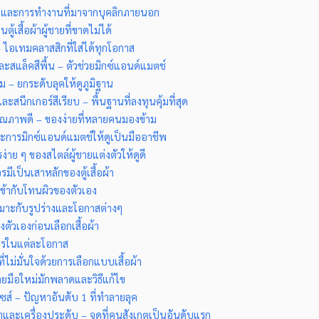
ตและการทำงานที่มาจากบุคลิกภายนอก
ู้เสื้อผ้าผู้ชายที่ขาดไม่ได้
 – ไอเทมคลาสสิกที่ใส่ได้ทุกโอกาส
ะสแล็คสีพื้น – ตัวช่วยมิกซ์แอนด์แมตช์
ม – ยกระดับลุคให้ดูภูมิฐาน
ะสนีกเกอร์สีเรียบ – พื้นฐานที่ลงทุนคุ้มที่สุด
้นคุณภาพดี – ของง่ายที่หลายคนมองข้าม
ละการมิกซ์แอนด์แมตช์ให้ดูเป็นมืออาชีพ
รง่าย ๆ ของสไตล์ผู้ชายแต่งตัวให้ดูดี
วรมีเป็นเสาหลักของตู้เสื้อผ้า
้เข้ากับโทนผิวของตัวเอง
มาะกับรูปร่างและโอกาสต่างๆ
องตัวเองก่อนเลือกเสื้อผ้า
งไรในแต่ละโอกาส
ี่ไม่มั่นใจด้วยการเลือกแบบเสื้อผ้า
ชายมือใหม่มักพลาดและวิธีแก้ไข
ดไซส์ – ปัญหาอันดับ 1 ที่ทำลายลุค
และเครื่องประดับ – จุดที่คนสังเกตเป็นอันดับแรก