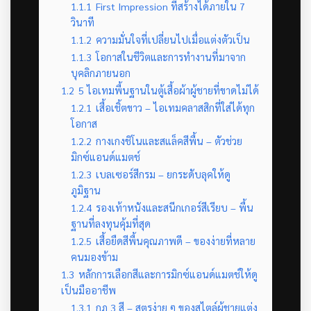
1.1.1
First Impression ที่สร้างได้ภายใน 7
วินาที
1.1.2
ความมั่นใจที่เปลี่ยนไปเมื่อแต่งตัวเป็น
1.1.3
โอกาสในชีวิตและการทำงานที่มาจาก
บุคลิกภายนอก
1.2
5 ไอเทมพื้นฐานในตู้เสื้อผ้าผู้ชายที่ขาดไม่ได้
1.2.1
เสื้อเชิ้ตขาว – ไอเทมคลาสสิกที่ใส่ได้ทุก
โอกาส
1.2.2
กางเกงชิโนและสแล็คสีพื้น – ตัวช่วย
มิกซ์แอนด์แมตช์
1.2.3
เบลเซอร์สีกรม – ยกระดับลุคให้ดู
ภูมิฐาน
1.2.4
รองเท้าหนังและสนีกเกอร์สีเรียบ – พื้น
ฐานที่ลงทุนคุ้มที่สุด
1.2.5
เสื้อยืดสีพื้นคุณภาพดี – ของง่ายที่หลาย
คนมองข้าม
1.3
หลักการเลือกสีและการมิกซ์แอนด์แมตช์ให้ดู
เป็นมืออาชีพ
1.3.1
กฎ 3 สี – สูตรง่าย ๆ ของสไตล์ผู้ชายแต่ง