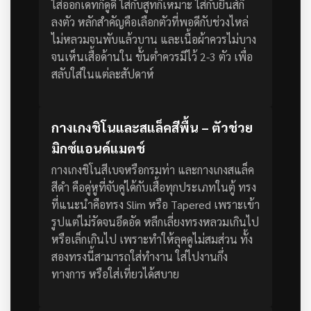
ใส่ออกเดทก็ดูดี ใส่กับสูทก็เหมาะ ใส่กับยีนส์ก็
ลงตัว
หลักสำคัญคือเลือกตัวที่พอดีกับช่วงไหล่
ไม่หลวมจนพับแล้วบาน และเนื้อผ้าควรไม่บาง
จนเห็นเสื้อด้านใน ขั้นต่ำควรมีไว้ 2-3 ตัว เพื่อ
สลับใส่ในแต่ละสัปดาห์
กางเกงชิโนและสแล็คสีพื้น – ตัวช่วย
มิกซ์แอนด์แมตช์
กางเกงชิโนสีเบจหรือกรมท่า และกางเกงสแล็ค
สีดำ คือคู่หูที่จับคู่ได้กับเสื้อทุกประเภทในตู้ ทรง
ที่แนะนำคือทรง Slim หรือ Tapered เพราะเข้า
รูปแต่ไม่รัดจนอึดอัด
หลีกเลี่ยงทรงหลวมเกินไป
หรือเล็กเกินไป เพราะทำให้ลุคดูไม่สมส่วน ทั้ง
สองทรงนี้สามารถใส่ทำงาน ใส่ไปงานกึ่ง
ทางการ หรือใส่เที่ยวได้สบาย